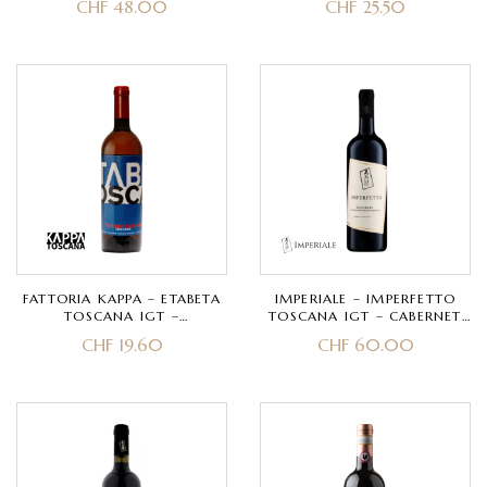
CHF
48.00
CHF
25.50
SYRAH REBOT
SYRAH REBOT
FATTORIA KAPPA – ETABETA
IMPERIALE – IMPERFETTO
TOSCANA IGT –
TOSCANA IGT – CABERNET
VERMENTINO (ORANGE
SAUVIGNON
CHF
19.60
CHF
60.00
WINE)