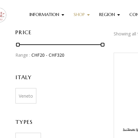
INFORMATION
SHOP
REGION
CO
PRICE
Showing all 
Range :
CHF
20
- CHF
320
ITALY
Veneto
TYPES