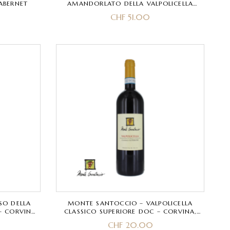
ABERNET
AMANDORLATO DELLA VALPOLICELLA
CLASSICO SUPERIORE DOCG VOL.16% 0.5L
CHF
51.00
– COVINA, CORVINONE, RONDINELLA,
MOLINARA
SO DELLA
MONTE SANTOCCIO – VALPOLICELLA
– CORVINA,
CLASSICO SUPERIORE DOC – CORVINA,
MOLINARA
CORVINONE, RONDINELLA, MOLINARA
CHF
20.00